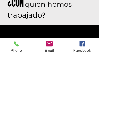
¿Con
quién hemos
trabajado?
INDUSTRIAS
Phone
Email
Facebook
LOCALES
Algunos Clientes
Debido a que nuestro
éxito se ve a través de
nuestros clientes,