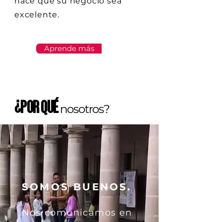
hace que su negocio sea
excelente.
Aprende más
¿Por qu
é
n
osotros
?
SOMOS BUENOS.
Nos comunicamos en