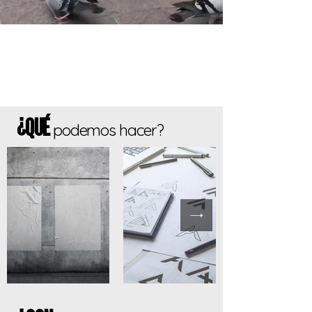
¿q
ué
podemos hacer?